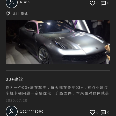
Pluto
3
0
设计
随机
03+建议
作为一个03+潜在车主，每天都在关注03+，有点小建议
车机卡顿问题一定要优化，升级固件，本来面对群体就是
年轻人，谁也忍受不了一个卡顿的车机，就像手机卡顿一
2020.07.20
样.驾驶模式切换一定要简单便捷声浪还可以就是后
151****8000
0
0