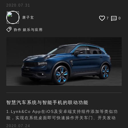
报警实在是太糟心了，后加装的外接胎压显示放在前面实
2020.07.31
在是看着碍眼。
唐子玄
7
0
协作
娱乐与应用
智慧汽车系统与智能手机的联动功能
1.Lynk&Co App在iOS及安卓端支持组件添加等类似功
能，实现在系统桌面即可快速操作开关车门、开关发动
机、闪灯提醒等操作，便于日常用户的体验。2.提高
2020.07.24