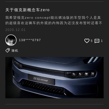
关于领克新概念车zero
我希望领克zero concept能出燃油版的车型我个人是真
的超级喜欢这辆车的外观的内饰因为还没发布暂时还看不
见但我相信绝对也是惊艳一方的。现在新能源的发展和普
2020.12.01
及的未来前景是非常可观的，但是现在还是以
138****0797
5
1
随机