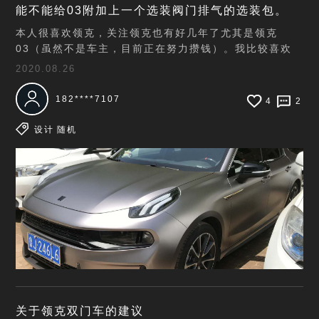
能不能给03附加上一个选装阀门排气的选装包。
本人很喜欢领克，关注领克也有好几年了尤其是领克
03（虽然不是车主，目前正在努力攒钱）。我比较喜欢
改装车子，因为改完之后有些地方不合法，上路的话交警
2020.08.26
会查。所以能不能给03附加上一个选装的双出阀门排气
的选
182****7107
4
2
设计
随机
关于领克双门车的建议