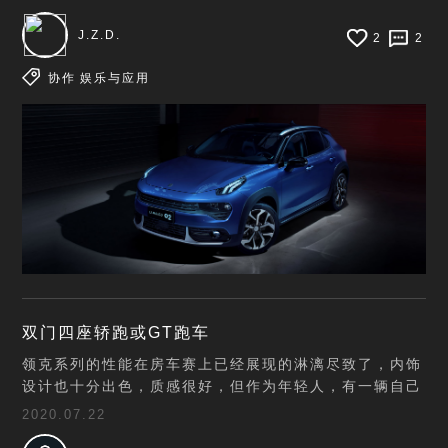
Lynk&Co App在安
J.Z.D.
2
2
协作
娱乐与应用
双门四座轿跑或GT跑车
领克系列的性能在房车赛上已经展现的淋漓尽致了，内饰
设计也十分出色，质感很好，但作为年轻人，有一辆自己
的双门性能轿跑也是一个梦想，希望领克可以试着发起众
2020.07.22
筹来募集意向客户，我相信很多人都愿意支持领克的两门