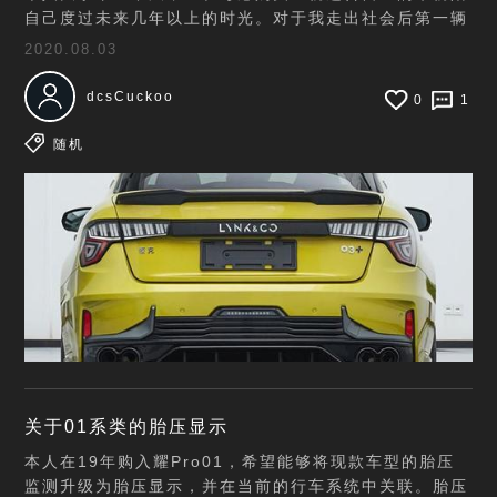
自己度过未来几年以上的时光。对于我走出社会后第一辆
车，它的意义或许会更符合自己对于年轻的定义。 与我
2020.08.03
而言，适合年轻人开的车，就应该与性能和个性挂
dcsCuckoo
0
1
随机
关于01系类的胎压显示
本人在19年购入耀Pro01，希望能够将现款车型的胎压
监测升级为胎压显示，并在当前的行车系统中关联。胎压