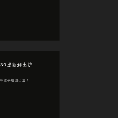
球30强新鲜出炉
…等选手组团出道！